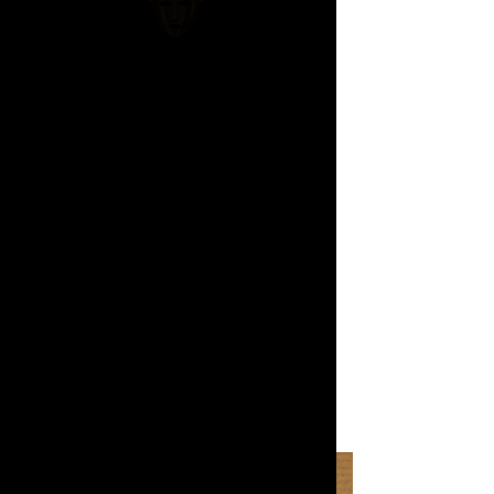
SHOWROOM Loza Maléombho
Avenue 8 & Blvd Gbon Coulibaly,
Immeuble Céline, 4eme étage,
Treichville, Abidjan
Abidjan, Cote d'Ivoire
+225 07 18 04 10 17
hello@lozamaleombho.com
sales@lozamaleombho.com